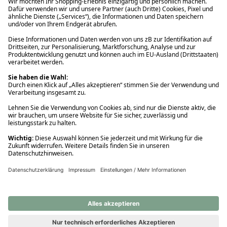
Ups! Da ist etwas schiefgelaufen. Bitte die Seite neu laden oder
nochmals versuchen.
Ups! Da ist etwas schiefgelaufen. Bitte die Seite neu laden oder
nochmals versuchen.
Ups! Da ist etwas schiefgelaufen. Bitte die Seite neu laden oder