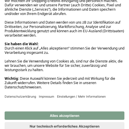
Ups! Da ist etwas schiefgelaufen. Bitte die Seite neu laden oder
nochmals versuchen.
Ups! Da ist etwas schiefgelaufen. Bitte die Seite neu laden oder
nochmals versuchen.
Ups! Da ist etwas schiefgelaufen. Bitte die Seite neu laden oder