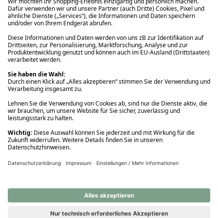
Ups! Da ist etwas schiefgelaufen. Bitte die Seite neu laden oder
nochmals versuchen.
Ups! Da ist etwas schiefgelaufen. Bitte die Seite neu laden oder
nochmals versuchen.
Ups! Da ist etwas schiefgelaufen. Bitte die Seite neu laden oder