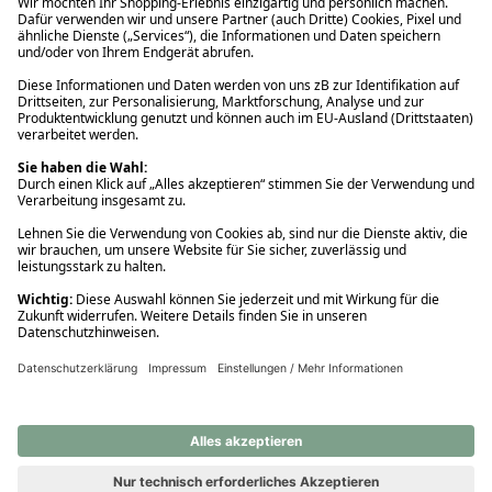
Ups! Da ist etwas schiefgelaufen. Bitte die Seite neu laden oder
nochmals versuchen.
Ups! Da ist etwas schiefgelaufen. Bitte die Seite neu laden oder
nochmals versuchen.
Ups! Da ist etwas schiefgelaufen. Bitte die Seite neu laden oder