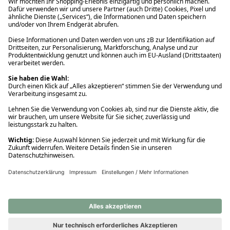
Ups! Da ist etwas schiefgelaufen. Bitte die Seite neu laden oder
nochmals versuchen.
Ups! Da ist etwas schiefgelaufen. Bitte die Seite neu laden oder
nochmals versuchen.
Ups! Da ist etwas schiefgelaufen. Bitte die Seite neu laden oder