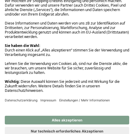
Ups! Da ist etwas schiefgelaufen. Bitte die Seite neu laden oder
nochmals versuchen.
Ups! Da ist etwas schiefgelaufen. Bitte die Seite neu laden oder
nochmals versuchen.
Ups! Da ist etwas schiefgelaufen. Bitte die Seite neu laden oder