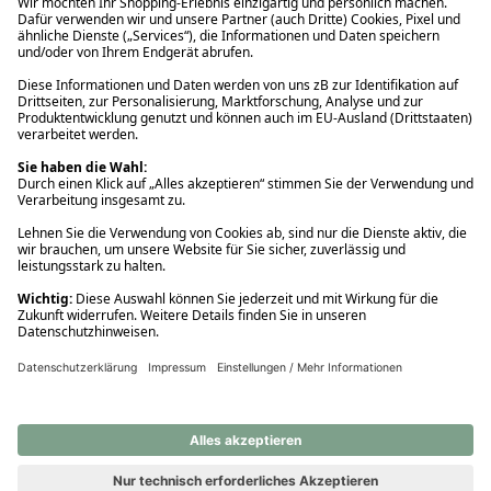
Ups! Da ist etwas schiefgelaufen. Bitte die Seite neu laden oder
nochmals versuchen.
Ups! Da ist etwas schiefgelaufen. Bitte die Seite neu laden oder
nochmals versuchen.
Ups! Da ist etwas schiefgelaufen. Bitte die Seite neu laden oder