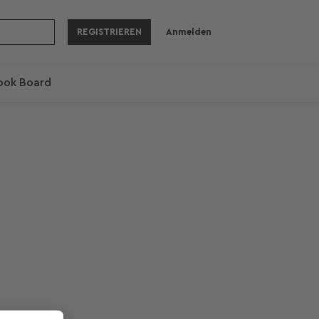
REGISTRIEREN
Anmelden
ook Board