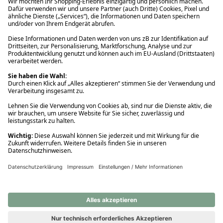
Ups! Da ist etwas schiefgelaufen. Bitte die Seite neu laden oder
nochmals versuchen.
Ups! Da ist etwas schiefgelaufen. Bitte die Seite neu laden oder
nochmals versuchen.
Ups! Da ist etwas schiefgelaufen. Bitte die Seite neu laden oder