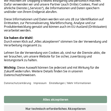
Ups! Da ist etwas schiefgelaufen. Bitte die Seite neu laden oder
nochmals versuchen.
Ups! Da ist etwas schiefgelaufen. Bitte die Seite neu laden oder
nochmals versuchen.
Ups! Da ist etwas schiefgelaufen. Bitte die Seite neu laden oder