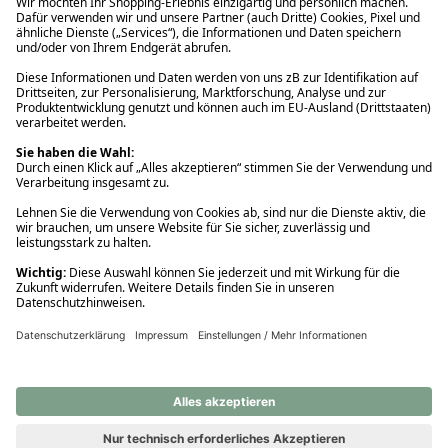
Ups! Da ist etwas schiefgelaufen. Bitte die Seite neu laden oder
nochmals versuchen.
Ups! Da ist etwas schiefgelaufen. Bitte die Seite neu laden oder
nochmals versuchen.
Ups! Da ist etwas schiefgelaufen. Bitte die Seite neu laden oder