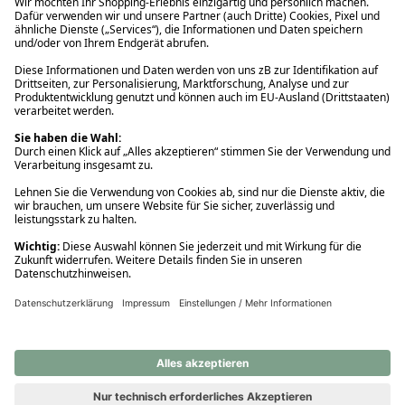
Ups! Da ist etwas schiefgelaufen. Bitte die Seite neu laden oder
nochmals versuchen.
Ups! Da ist etwas schiefgelaufen. Bitte die Seite neu laden oder
nochmals versuchen.
Ups! Da ist etwas schiefgelaufen. Bitte die Seite neu laden oder