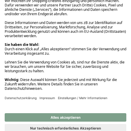
Ups! Da ist etwas schiefgelaufen. Bitte die Seite neu laden oder
nochmals versuchen.
Ups! Da ist etwas schiefgelaufen. Bitte die Seite neu laden oder
nochmals versuchen.
Ups! Da ist etwas schiefgelaufen. Bitte die Seite neu laden oder