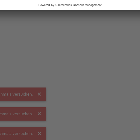
ochmals versuchen.
ochmals versuchen.
ochmals versuchen.