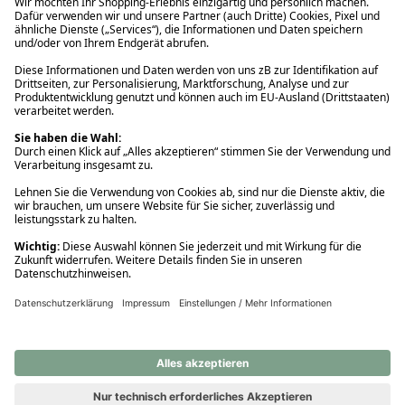
Ups! Da ist etwas schiefgelaufen. Bitte die Seite neu laden oder
nochmals versuchen.
Ups! Da ist etwas schiefgelaufen. Bitte die Seite neu laden oder
nochmals versuchen.
Ups! Da ist etwas schiefgelaufen. Bitte die Seite neu laden oder