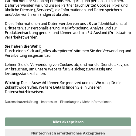
Ups! Da ist etwas schiefgelaufen. Bitte die Seite neu laden oder
nochmals versuchen.
Ups! Da ist etwas schiefgelaufen. Bitte die Seite neu laden oder
nochmals versuchen.
Ups! Da ist etwas schiefgelaufen. Bitte die Seite neu laden oder