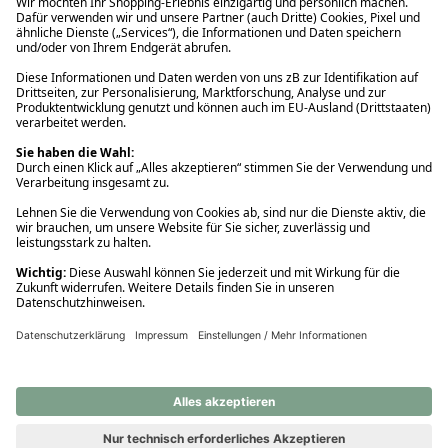
Ups! Da ist etwas schiefgelaufen. Bitte die Seite neu laden oder
nochmals versuchen.
Ups! Da ist etwas schiefgelaufen. Bitte die Seite neu laden oder
nochmals versuchen.
Ups! Da ist etwas schiefgelaufen. Bitte die Seite neu laden oder