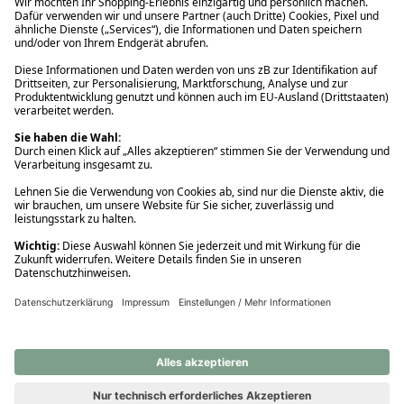
Ups! Da ist etwas schiefgelaufen. Bitte die Seite neu laden oder
nochmals versuchen.
Ups! Da ist etwas schiefgelaufen. Bitte die Seite neu laden oder
nochmals versuchen.
Ups! Da ist etwas schiefgelaufen. Bitte die Seite neu laden oder