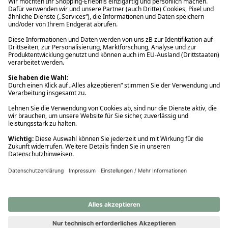
Ups! Da ist etwas schiefgelaufen. Bitte die Seite neu laden oder
nochmals versuchen.
Ups! Da ist etwas schiefgelaufen. Bitte die Seite neu laden oder
nochmals versuchen.
Ups! Da ist etwas schiefgelaufen. Bitte die Seite neu laden oder