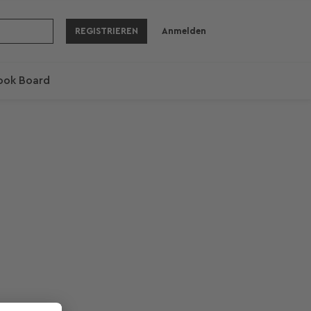
REGISTRIEREN
Anmelden
ook Board