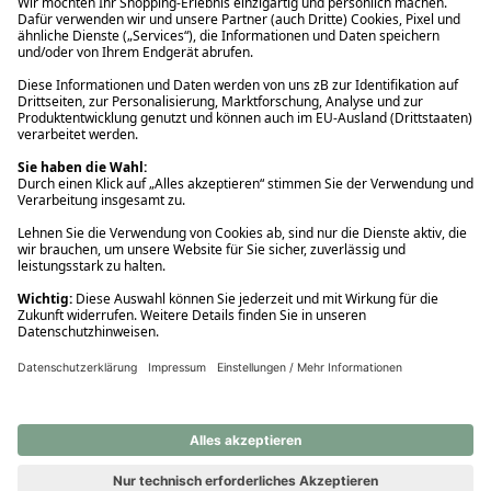
Ups! Da ist etwas schiefgelaufen. Bitte die Seite neu laden oder
nochmals versuchen.
Ups! Da ist etwas schiefgelaufen. Bitte die Seite neu laden oder
nochmals versuchen.
Ups! Da ist etwas schiefgelaufen. Bitte die Seite neu laden oder