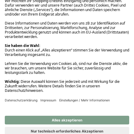
Ups! Da ist etwas schiefgelaufen. Bitte die Seite neu laden oder
nochmals versuchen.
Ups! Da ist etwas schiefgelaufen. Bitte die Seite neu laden oder
nochmals versuchen.
Ups! Da ist etwas schiefgelaufen. Bitte die Seite neu laden oder