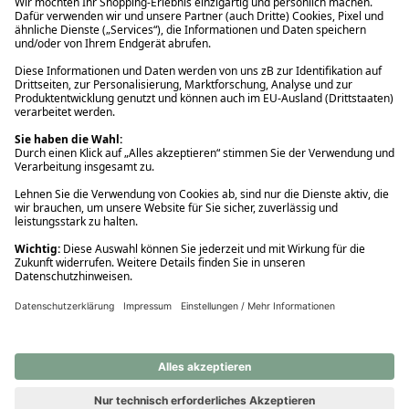
Ups! Da ist etwas schiefgelaufen. Bitte die Seite neu laden oder
nochmals versuchen.
Ups! Da ist etwas schiefgelaufen. Bitte die Seite neu laden oder
nochmals versuchen.
Ups! Da ist etwas schiefgelaufen. Bitte die Seite neu laden oder