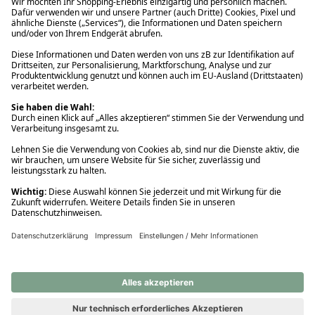
Ups! Da ist etwas schiefgelaufen. Bitte die Seite neu laden oder
nochmals versuchen.
Ups! Da ist etwas schiefgelaufen. Bitte die Seite neu laden oder
nochmals versuchen.
Ups! Da ist etwas schiefgelaufen. Bitte die Seite neu laden oder