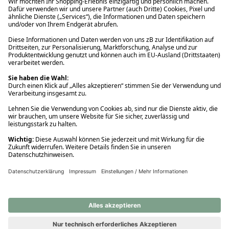
Ups! Da ist etwas schiefgelaufen. Bitte die Seite neu laden oder
nochmals versuchen.
Ups! Da ist etwas schiefgelaufen. Bitte die Seite neu laden oder
nochmals versuchen.
Ups! Da ist etwas schiefgelaufen. Bitte die Seite neu laden oder