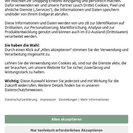
Ups! Da ist etwas schiefgelaufen. Bitte die Seite neu laden oder
nochmals versuchen.
Ups! Da ist etwas schiefgelaufen. Bitte die Seite neu laden oder
nochmals versuchen.
Ups! Da ist etwas schiefgelaufen. Bitte die Seite neu laden oder