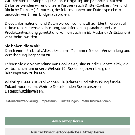
Ups! Da ist etwas schiefgelaufen. Bitte die Seite neu laden oder
nochmals versuchen.
Ups! Da ist etwas schiefgelaufen. Bitte die Seite neu laden oder
nochmals versuchen.
Ups! Da ist etwas schiefgelaufen. Bitte die Seite neu laden oder