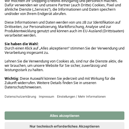
Ups! Da ist etwas schiefgelaufen. Bitte die Seite neu laden oder
nochmals versuchen.
Ups! Da ist etwas schiefgelaufen. Bitte die Seite neu laden oder
nochmals versuchen.
Ups! Da ist etwas schiefgelaufen. Bitte die Seite neu laden oder