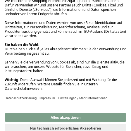
Ups! Da ist etwas schiefgelaufen. Bitte die Seite neu laden oder
nochmals versuchen.
Ups! Da ist etwas schiefgelaufen. Bitte die Seite neu laden oder
nochmals versuchen.
Ups! Da ist etwas schiefgelaufen. Bitte die Seite neu laden oder