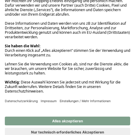
Ups! Da ist etwas schiefgelaufen. Bitte die Seite neu laden oder
nochmals versuchen.
Ups! Da ist etwas schiefgelaufen. Bitte die Seite neu laden oder
nochmals versuchen.
Ups! Da ist etwas schiefgelaufen. Bitte die Seite neu laden oder