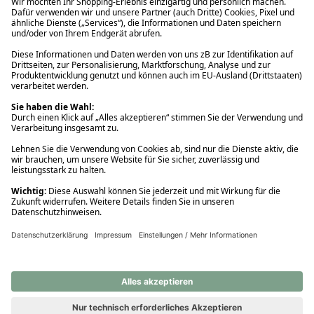
Ups! Da ist etwas schiefgelaufen. Bitte die Seite neu laden oder
nochmals versuchen.
Ups! Da ist etwas schiefgelaufen. Bitte die Seite neu laden oder
nochmals versuchen.
Ups! Da ist etwas schiefgelaufen. Bitte die Seite neu laden oder