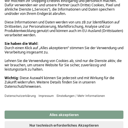
Ups! Da ist etwas schiefgelaufen. Bitte die Seite neu laden oder
nochmals versuchen.
Ups! Da ist etwas schiefgelaufen. Bitte die Seite neu laden oder
nochmals versuchen.
Ups! Da ist etwas schiefgelaufen. Bitte die Seite neu laden oder