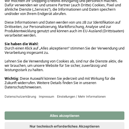
Ups! Da ist etwas schiefgelaufen. Bitte die Seite neu laden oder
nochmals versuchen.
Ups! Da ist etwas schiefgelaufen. Bitte die Seite neu laden oder
nochmals versuchen.
Ups! Da ist etwas schiefgelaufen. Bitte die Seite neu laden oder