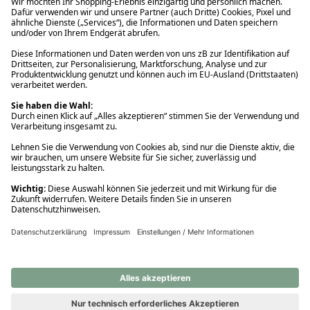
Ups! Da ist etwas schiefgelaufen. Bitte die Seite neu laden oder
nochmals versuchen.
Ups! Da ist etwas schiefgelaufen. Bitte die Seite neu laden oder
nochmals versuchen.
Ups! Da ist etwas schiefgelaufen. Bitte die Seite neu laden oder