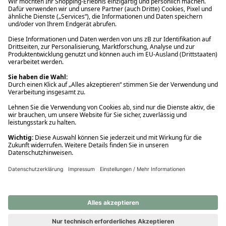
Ups! Da ist etwas schiefgelaufen. Bitte die Seite neu laden oder
nochmals versuchen.
Ups! Da ist etwas schiefgelaufen. Bitte die Seite neu laden oder
nochmals versuchen.
Ups! Da ist etwas schiefgelaufen. Bitte die Seite neu laden oder