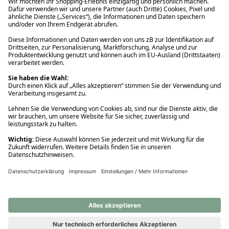
Ups! Da ist etwas schiefgelaufen. Bitte die Seite neu laden oder
nochmals versuchen.
Ups! Da ist etwas schiefgelaufen. Bitte die Seite neu laden oder
nochmals versuchen.
Ups! Da ist etwas schiefgelaufen. Bitte die Seite neu laden oder