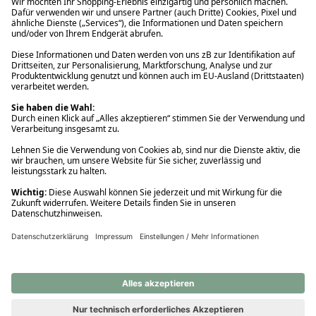
Ups! Da ist etwas schiefgelaufen. Bitte die Seite neu laden oder
nochmals versuchen.
Ups! Da ist etwas schiefgelaufen. Bitte die Seite neu laden oder
nochmals versuchen.
Ups! Da ist etwas schiefgelaufen. Bitte die Seite neu laden oder