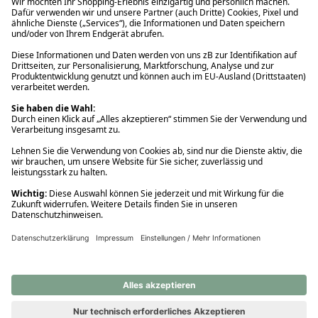
Ups! Da ist etwas schiefgelaufen. Bitte die Seite neu laden oder
nochmals versuchen.
Ups! Da ist etwas schiefgelaufen. Bitte die Seite neu laden oder
nochmals versuchen.
Ups! Da ist etwas schiefgelaufen. Bitte die Seite neu laden oder