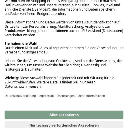
Ups! Da ist etwas schiefgelaufen. Bitte die Seite neu laden oder
nochmals versuchen.
Ups! Da ist etwas schiefgelaufen. Bitte die Seite neu laden oder
nochmals versuchen.
Ups! Da ist etwas schiefgelaufen. Bitte die Seite neu laden oder