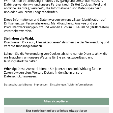
Ups! Da ist etwas schiefgelaufen. Bitte die Seite neu laden oder
nochmals versuchen.
Ups! Da ist etwas schiefgelaufen. Bitte die Seite neu laden oder
nochmals versuchen.
Ups! Da ist etwas schiefgelaufen. Bitte die Seite neu laden oder