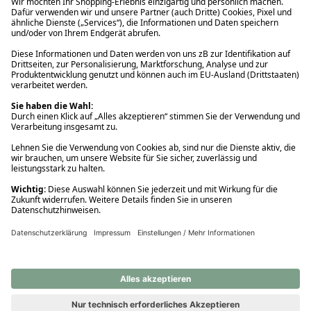
Ups! Da ist etwas schiefgelaufen. Bitte die Seite neu laden oder
nochmals versuchen.
Ups! Da ist etwas schiefgelaufen. Bitte die Seite neu laden oder
nochmals versuchen.
Ups! Da ist etwas schiefgelaufen. Bitte die Seite neu laden oder