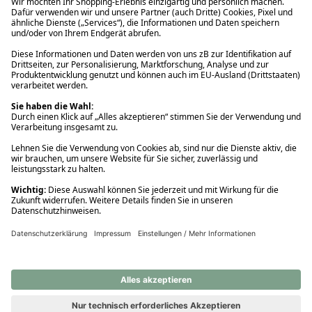
Ups! Da ist etwas schiefgelaufen. Bitte die Seite neu laden oder
nochmals versuchen.
Ups! Da ist etwas schiefgelaufen. Bitte die Seite neu laden oder
nochmals versuchen.
Ups! Da ist etwas schiefgelaufen. Bitte die Seite neu laden oder