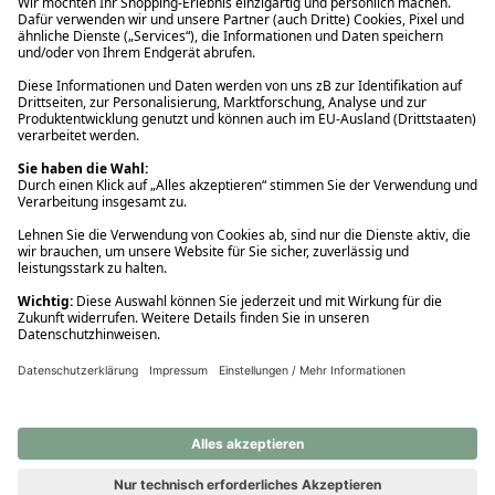
Ups! Da ist etwas schiefgelaufen. Bitte die Seite neu laden oder
nochmals versuchen.
Ups! Da ist etwas schiefgelaufen. Bitte die Seite neu laden oder
nochmals versuchen.
Ups! Da ist etwas schiefgelaufen. Bitte die Seite neu laden oder