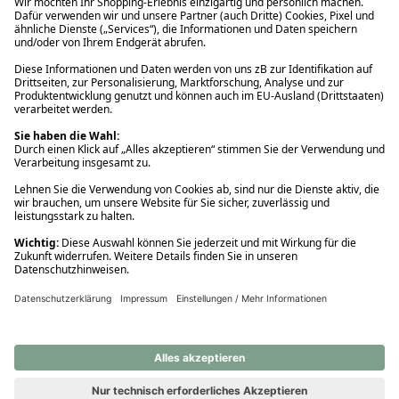
Ups! Da ist etwas schiefgelaufen. Bitte die Seite neu laden oder
nochmals versuchen.
Ups! Da ist etwas schiefgelaufen. Bitte die Seite neu laden oder
nochmals versuchen.
Ups! Da ist etwas schiefgelaufen. Bitte die Seite neu laden oder