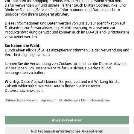
Ups! Da ist etwas schiefgelaufen. Bitte die Seite neu laden oder
nochmals versuchen.
Ups! Da ist etwas schiefgelaufen. Bitte die Seite neu laden oder
nochmals versuchen.
Ups! Da ist etwas schiefgelaufen. Bitte die Seite neu laden oder