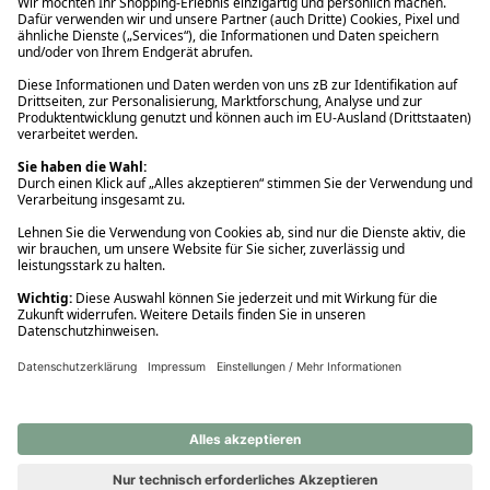
Ups! Da ist etwas schiefgelaufen. Bitte die Seite neu laden oder
nochmals versuchen.
Ups! Da ist etwas schiefgelaufen. Bitte die Seite neu laden oder
nochmals versuchen.
Ups! Da ist etwas schiefgelaufen. Bitte die Seite neu laden oder