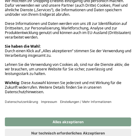
Ups! Da ist etwas schiefgelaufen. Bitte die Seite neu laden oder
nochmals versuchen.
Ups! Da ist etwas schiefgelaufen. Bitte die Seite neu laden oder
nochmals versuchen.
Ups! Da ist etwas schiefgelaufen. Bitte die Seite neu laden oder