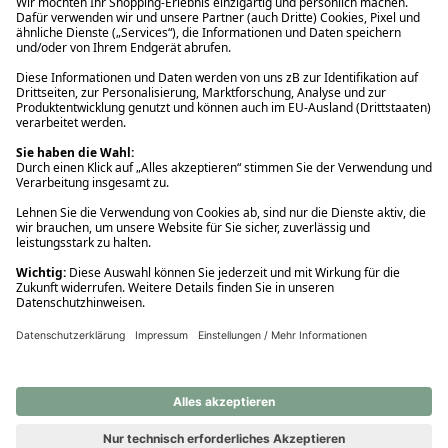
Ups! Da ist etwas schiefgelaufen. Bitte die Seite neu laden oder
nochmals versuchen.
Ups! Da ist etwas schiefgelaufen. Bitte die Seite neu laden oder
nochmals versuchen.
Ups! Da ist etwas schiefgelaufen. Bitte die Seite neu laden oder