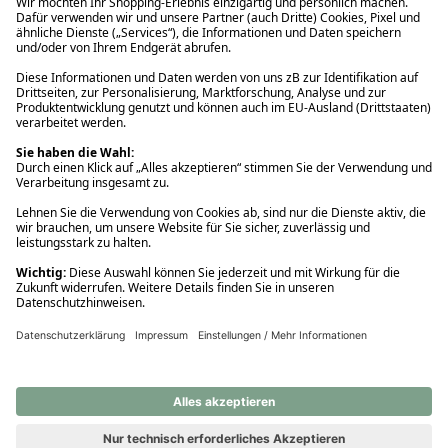
Ups! Da ist etwas schiefgelaufen. Bitte die Seite neu laden oder
nochmals versuchen.
Ups! Da ist etwas schiefgelaufen. Bitte die Seite neu laden oder
nochmals versuchen.
Ups! Da ist etwas schiefgelaufen. Bitte die Seite neu laden oder