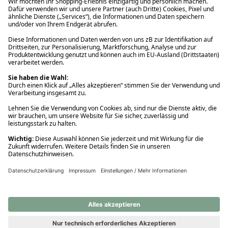
Ups! Da ist etwas schiefgelaufen. Bitte die Seite neu laden oder
nochmals versuchen.
Ups! Da ist etwas schiefgelaufen. Bitte die Seite neu laden oder
nochmals versuchen.
Ups! Da ist etwas schiefgelaufen. Bitte die Seite neu laden oder